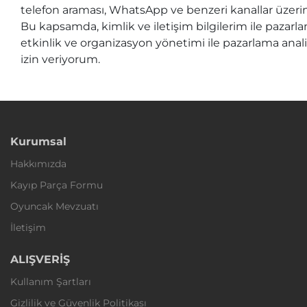
telefon araması, WhatsApp ve benzeri kanallar üzerin
Bu kapsamda, kimlik ve iletişim bilgilerim ile pazarl
etkinlik ve organizasyon yönetimi ile pazarlama analizl
izin veriyorum.
Kurumsal
Hakkımızda
Kayıp Parça Formu
Oyuncak Mevzuatı
İletişim
ALIŞVERİŞ
Kullanım Şartları
Gizlilik ve Güvenlik Politikası