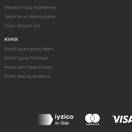
Mesafeli Satış Sözleşmesi
Teslimat ve İade Koşulları
Ticari İletişim İzni
KVKK
KVKK Aydınlatma Metni
KVKK Çerez Politikası
KVKK Veri Talep Formu
KVKK Mail Aydınlatma