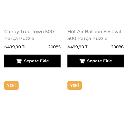
Candy Tree Town 500
Hot Air Balloon Festival
Parça Puzzle
500 Parça Puzzle
₺499,90 TL
20085
₺499,90 TL
20086
Sepete Ekle
Sepete Ekle
YENİ
YENİ