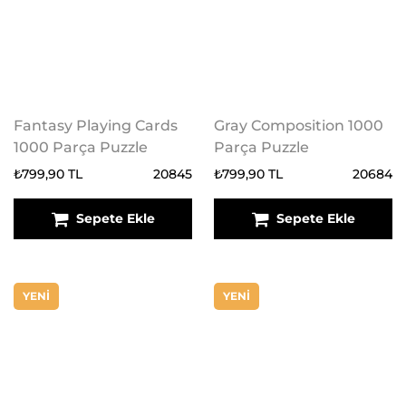
Fantasy Playing Cards
Gray Composition 1000
1000 Parça Puzzle
Parça Puzzle
₺799,90 TL
20845
₺799,90 TL
20684
Sepete Ekle
Sepete Ekle
YENİ
YENİ