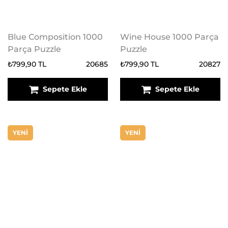
Blue Composition 1000
Wine House 1000 Parça
Parça Puzzle
Puzzle
₺799,90 TL
20685
₺799,90 TL
20827
Sepete Ekle
Sepete Ekle
YENİ
YENİ