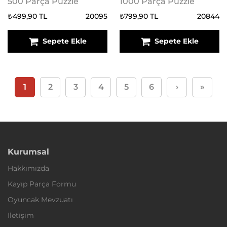
500 Parça Puzzle
1000 Parça Puzzle
₺499,90 TL
20095
₺799,90 TL
20844
Sepete Ekle
Sepete Ekle
1
2
3
4
5
6
›
»
Kurumsal
Hakkımızda
Kayıp Parça Formu
Oyuncak Mevzuatı
İletişim