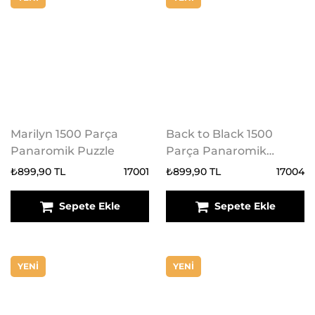
Marilyn 1500 Parça
Back to Black 1500
Panaromik Puzzle
Parça Panaromik
Puzzle
₺899,90 TL
17001
₺899,90 TL
17004
Sepete Ekle
Sepete Ekle
YENİ
YENİ