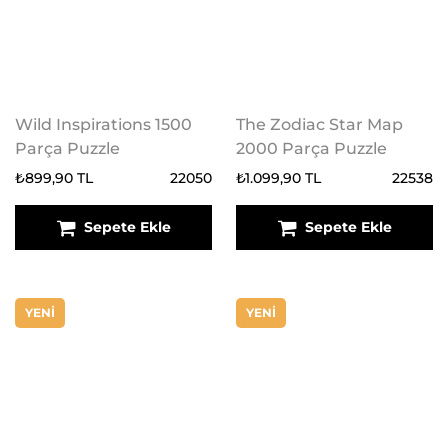
Wild Inspirations 1500
The Zodiac Star Map
Parça Puzzle
2000 Parça Puzzle
₺899,90 TL
22050
₺1.099,90 TL
22538
Sepete Ekle
Sepete Ekle
YENİ
YENİ