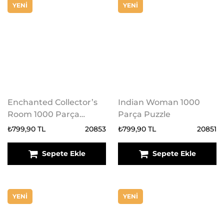
YENİ
YENİ
Enchanted Collector’s
Indian Woman 1000
Room 1000 Parça
Parça Puzzle
Puzzle
₺799,90 TL
20853
₺799,90 TL
20851
Sepete Ekle
Sepete Ekle
YENİ
YENİ