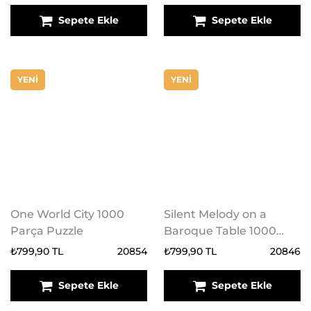
Sepete Ekle
Sepete Ekle
YENİ
YENİ
One World City 1000
Silent Melody on a
Parça Puzzle
Baroque Table 1000
Parça Puzzle
₺799,90 TL
20854
₺799,90 TL
20846
Sepete Ekle
Sepete Ekle