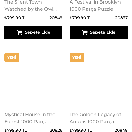
The Silent Town
A Festival in Brooklyn
Watched by the Owl
1000 Parça Puzzle
1000 Parça Puzzle
₺799,90 TL
20849
₺799,90 TL
20837
Sepete Ekle
Sepete Ekle
YENİ
YENİ
Mystical House in the
The Golden Legacy of
Forest 1000 Parça
Anubis 1000 Parça
Puzzle
Puzzle
₺799,90 TL
20826
₺799,90 TL
20848