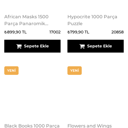
African Masks 1500
Hypocrite 1000 Parça
Parça Panaromik
Puzzle
Puzzle
₺899,90 TL
17002
₺799,90 TL
20858
Sepete Ekle
Sepete Ekle
YENİ
YENİ
Black Books 1000 Parça
Flowers and Wings