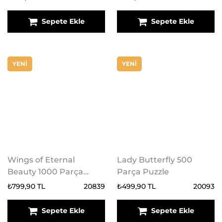
Sepete Ekle
Sepete Ekle
YENİ
YENİ
Wings of Eternal
Lady Butterfly 500
Beauty 1000 Parça
Parça Puzzle
Puzzle
₺799,90 TL
20839
₺499,90 TL
20093
Sepete Ekle
Sepete Ekle