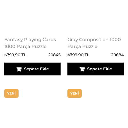
Fantasy Playing Cards
Gray Composition 1000
1000 Parça Puzzle
Parça Puzzle
₺799,90 TL
20845
₺799,90 TL
20684
Sepete Ekle
Sepete Ekle
YENİ
YENİ