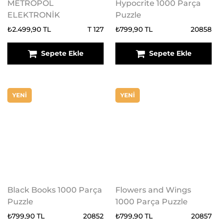
METROPOL
Hypocrite 1000 Parça
ELEKTRONİK
Puzzle
₺2.499,90 TL
T 127
₺799,90 TL
20858
Sepete Ekle
Sepete Ekle
YENİ
YENİ
Black Books 1000 Parça
Flowers and Wings
Puzzle
1000 Parça Puzzle
₺799,90 TL
20852
₺799,90 TL
20857