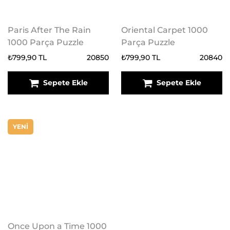
Paris After The Rain
Oriental Carpet 1000
1000 Parça Puzzle
Parça Puzzle
₺799,90 TL
20850
₺799,90 TL
20840
Sepete Ekle
Sepete Ekle
YENİ
Once Upon a Time 1000