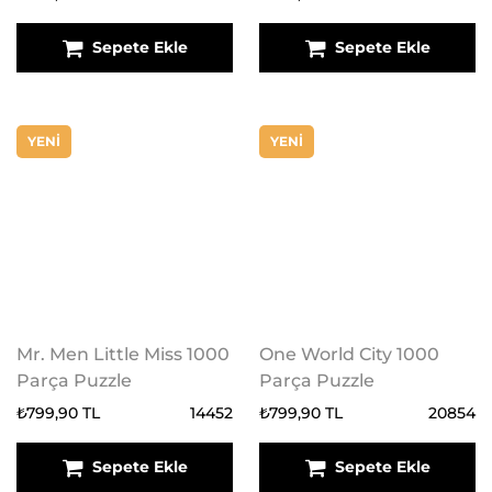
Sepete Ekle
Sepete Ekle
YENİ
YENİ
Mr. Men Little Miss 1000
One World City 1000
Parça Puzzle
Parça Puzzle
₺799,90 TL
14452
₺799,90 TL
20854
Sepete Ekle
Sepete Ekle