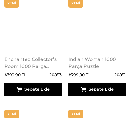
YENİ
YENİ
Enchanted Collector’s
Indian Woman 1000
Room 1000 Parça
Parça Puzzle
Puzzle
₺799,90 TL
20853
₺799,90 TL
20851
Sepete Ekle
Sepete Ekle
YENİ
YENİ