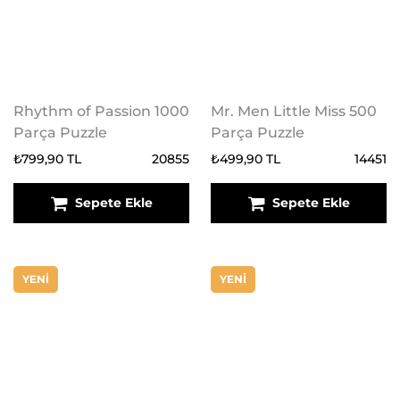
Rhythm of Passion 1000
Mr. Men Little Miss 500
Parça Puzzle
Parça Puzzle
₺799,90 TL
20855
₺499,90 TL
14451
Sepete Ekle
Sepete Ekle
YENİ
YENİ