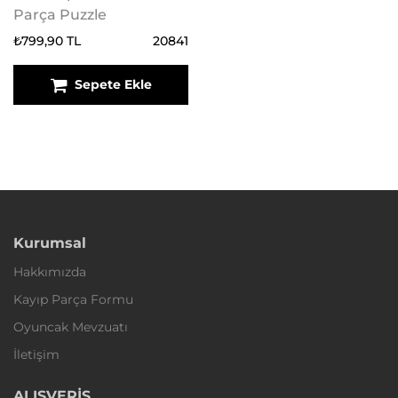
Parça Puzzle
₺799,90 TL
20841
Sepete Ekle
Kurumsal
Hakkımızda
Kayıp Parça Formu
Oyuncak Mevzuatı
İletişim
ALIŞVERİŞ