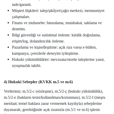
iade/garanti.
Müşteri ilişkileri: talep/şikâyet/çağrı merkezi, memnuniyet
çalışmaları.
Finans ve muhasebe: faturalama, mutabakat, saklama ve
denetim.
Bilgi güvenliği ve suiistimal önleme: kimlik doğrulama,
erişim/log, dolandırıcılık önleme.
Pazarlama ve kişiselleştirme: açık rıza varsa e-bülten,
kampanya, çerezlerle deneyim iyileştirme.
Hukuki yükümlülükler: mevzuata/otorite taleplerine yanıt,
uyuşmazlık takibi.
4) Hukuki Sebepler (KVKK m.5 ve m.6)
Verileriniz; m.5/2-c (sözleşme), m.5/2-ç (hukuki yükümlülük),
m.5/2-e (hakların tesisi/kullanılması/korunması), m.5/2-f (meşru
menfaat; temel haklara zarar vermemek kaydıyla) sebeplerine
dayanarak; gerektiğinde açık rızanızla (m.5/1 ve m.6) işlenir.