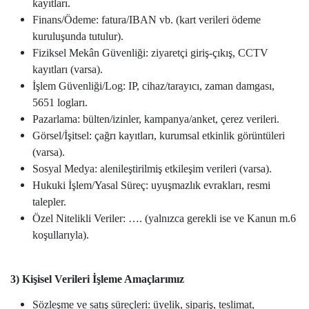
kayıtları.
Finans/Ödeme: fatura/IBAN vb. (kart verileri ödeme
kuruluşunda tutulur).
Fiziksel Mekân Güvenliği: ziyaretçi giriş-çıkış, CCTV
kayıtları (varsa).
İşlem Güvenliği/Log: IP, cihaz/tarayıcı, zaman damgası,
5651 logları.
Pazarlama: bülten/izinler, kampanya/anket, çerez verileri.
Görsel/İşitsel: çağrı kayıtları, kurumsal etkinlik görüntüleri
(varsa).
Sosyal Medya: alenileştirilmiş etkileşim verileri (varsa).
Hukuki İşlem/Yasal Süreç: uyuşmazlık evrakları, resmi
talepler.
Özel Nitelikli Veriler: …. (yalnızca gerekli ise ve Kanun m.6
koşullarıyla).
3) Kişisel Verileri İşleme Amaçlarımız
Sözleşme ve satış süreçleri: üyelik, sipariş, teslimat,