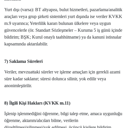
Yurt dışı (varsa): BT altyapısı, bulut hizmetleri, pazarlama/analitik
araçları veya grup şirketi sistemleri yurt dışında ise veriler KVKK
m.9 uyarınca; Yeterlilik kararı bulunan ülkelere veya uygun
güvencelerle (ör. Standart Sözleşmeler – Kuruma 5 iş günü içinde
bildirim; BŞK; Kurul onaylı taahhütname) ya da kanuni istisnalar
kapsamında aktarılabilir.
7) Saklama Süreleri
Veriler, mevzuattaki süreler ve işleme amaçları için gerekli azami
süre kadar saklanır; süresi dolunca silinir, yok edilir veya
anonimleştirilir.
8) İlgili Kişi Hakları (KVKK m.11)
İşlenip işlenmediğini öğrenme, bilgi talep etme, amaca uygunluğu
öğrenme, aktarım/alıcıları bilme, verilerin
düzeltilmesi/silinmesi/yok edilmesi, üçüncü kişilere bildirim,