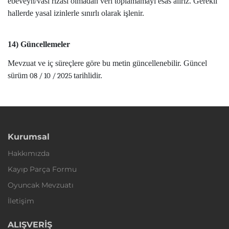
ebeveyn/vasi rızası olmadan veri toplamamayı esas alırız. Gerekli
hallerde yasal izinlerle sınırlı olarak işlenir.
14) Güncellemeler
Mevzuat ve iç süreçlere göre bu metin güncellenebilir. Güncel
sürüm
tarihlidir.
08 / 10 / 2025
Kurumsal
Hakkımızda
Kayıp Parça Formu
Oyuncak Mevzuatı
İletişim
ALIŞVERİŞ