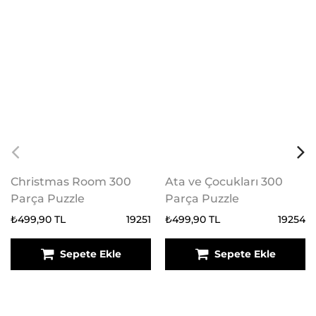
Christmas Room 300
Ata ve Çocukları 300
Parça Puzzle
Parça Puzzle
₺499,90 TL
19251
₺499,90 TL
19254
Sepete Ekle
Sepete Ekle