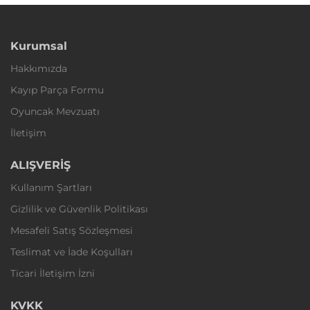
Kurumsal
Hakkımızda
Kayıp Parça Formu
Oyuncak Mevzuatı
İletişim
ALIŞVERİŞ
Kullanım Şartları
Gizlilik ve Güvenlik Politikası
Mesafeli Satış Sözleşmesi
Teslimat ve İade Koşulları
Ticari İletişim İzni
KVKK