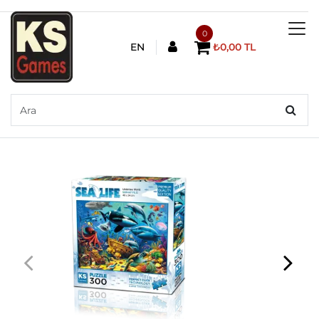
0
EN
₺0,00 TL