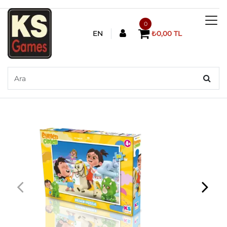
0
EN
₺0,00 TL