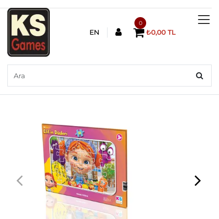
0
EN
₺0,00 TL