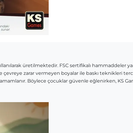
nılarak üretilmektedir. FSC sertifikalı hammaddeler yaln
 ve çevreye zarar vermeyen boyalar ile baskı teknikleri terc
 tamamlanır. Böylece çocuklar güvenle eğlenirken, KS Ga