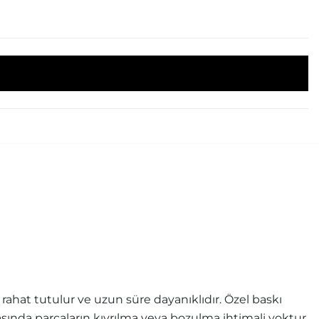
ahat tutulur ve uzun süre dayanıklıdır. Özel baskı
rasında parçaların kıvrılma veya bozulma ihtimali yoktur.