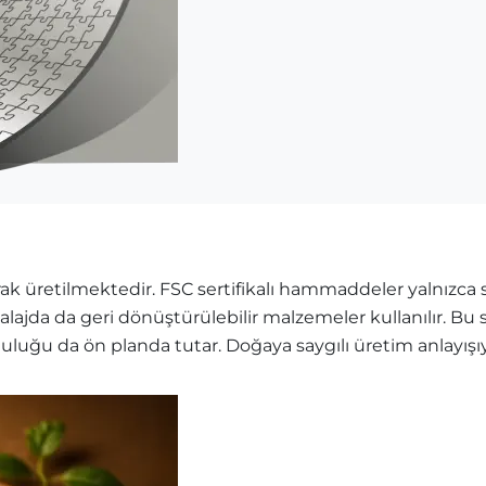
k üretilmektedir. FSC sertifikalı hammaddeler yalnızca sü
balajda da geri dönüştürülebilir malzemeler kullanılır. B
mluluğu da ön planda tutar. Doğaya saygılı üretim anlayış