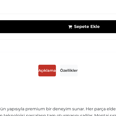
Sepete Ekle
Açıklama
Özellikler
ün yapısıyla premium bir deneyim sunar. Her parça elde r
sim teknolojisi parçaların tam oturmasını sağlar. Montaj sı