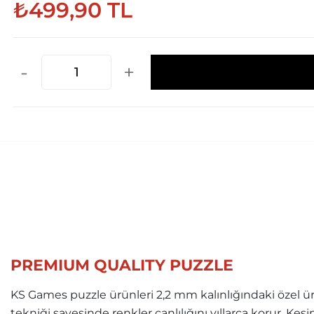
₺499,90 TL
-
+
PREMIUM QUALITY PUZZLE
KS Games puzzle ürünleri 2,2 mm kalınlığındaki özel ür
tekniği sayesinde renkler canlılığını yıllarca korur. Ke