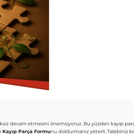
siksiz devam etmesini önemsiyoruz. Bu yüzden kayıp par
n
Kayıp Parça Formu
nu doldurmanız yeterli. Talebiniz biz