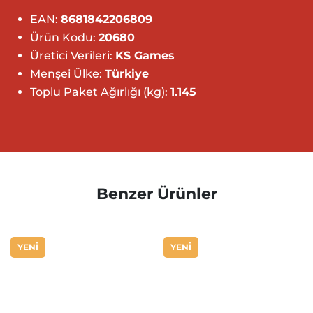
EAN:
8681842206809
Ürün Kodu:
20680
Üretici Verileri:
KS Games
Menşei Ülke:
Türkiye
Toplu Paket Ağırlığı (kg):
1.145
Benzer Ürünler
YENİ
YENİ