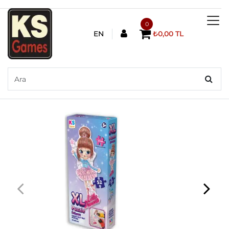
0
EN
₺0,00 TL