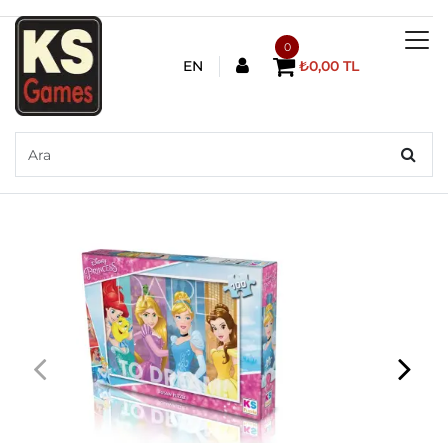
0
EN
₺0,00 TL