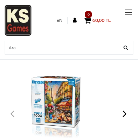
0
EN
₺0,00 TL