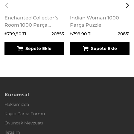
Enchanted Collector’s
Indian Woman 1000
Room 1000 Parça
Parça Puzzle
Puzzle
₺799,90 TL
20853
₺799,90 TL
20851
Sepete Ekle
Sepete Ekle
Kurumsal
Hakkımızda
Kayıp Parça Formu
Oyuncak Mevzuatı
İletişim