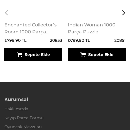
Enchanted Collector’s
Indian Woman 1000
Room 1000 Parça
Parça Puzzle
Puzzle
₺799,90 TL
20853
₺799,90 TL
20851
Sepete Ekle
Sepete Ekle
Kurumsal
Hakkımızda
Kayıp Parça Formu
Oyuncak Mevzuatı