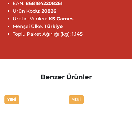
EAN:
8681842208261
Ürün Kodu:
20826
Üretici Verileri:
KS Games
Menşei Ülke:
Türkiye
Toplu Paket Ağırlığı (kg):
1.145
Benzer Ürünler
YENİ
YENİ