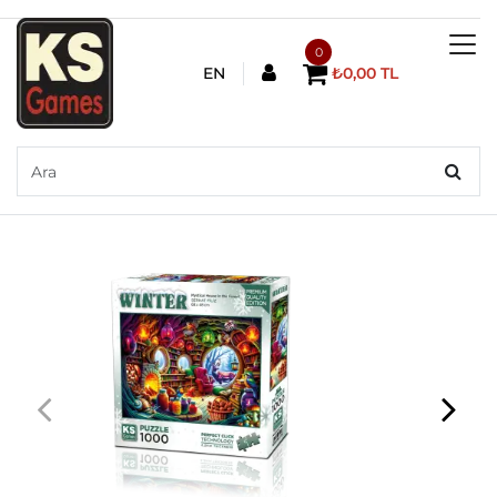
0
EN
₺0,00 TL