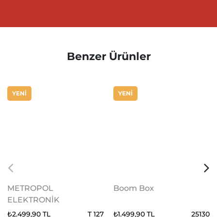
Benzer Ürünler
YENİ
YENİ
METROPOL
Boom Box
ELEKTRONİK
₺2.499,90 TL
T 127
₺1.499,90 TL
25130