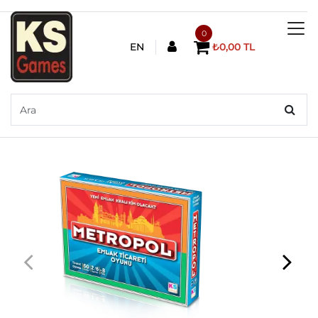
0
EN
₺0,00 TL