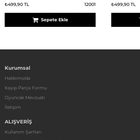
₺499,90 TL
12001
₺499,90 TL
Sepete Ekle
Kurumsal
Hakkımızda
Kayıp Parça Formu
Oyuncak Mevzuatı
İletişim
ALIŞVERİŞ
Kullanım Şartları