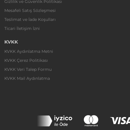
Gizlilik ve Güvenlik Politikası
Mesafeli Satış Sözleşmesi
Teslimat ve İade Koşulları
Ticari İletişim İzni
KVKK
KVKK Aydınlatma Metni
KVKK Çerez Politikası
KVKK Veri Talep Formu
KVKK Mail Aydınlatma