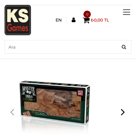
0
EN
₺0,00 TL