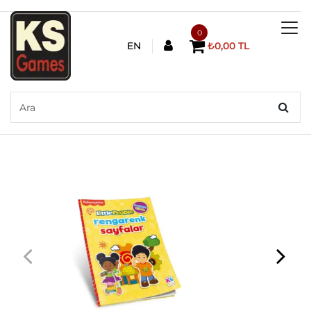
0
EN
₺0,00 TL