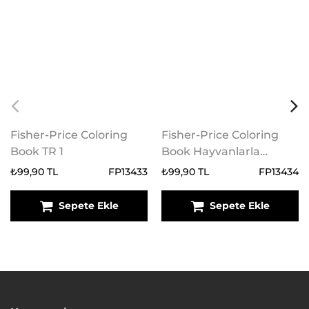
Fisher-Price Coloring
Fisher-Price Coloring
Book TR 1
Book Hayvanlarla
Boyama 2
₺99,90 TL
FP13433
₺99,90 TL
FP13434
Sepete Ekle
Sepete Ekle