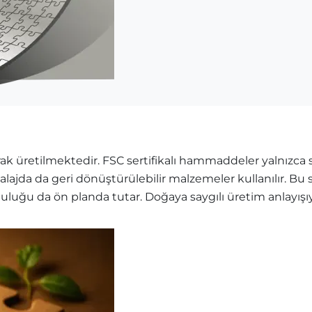
k üretilmektedir. FSC sertifikalı hammaddeler yalnızca sü
balajda da geri dönüştürülebilir malzemeler kullanılır. B
mluluğu da ön planda tutar. Doğaya saygılı üretim anlayış