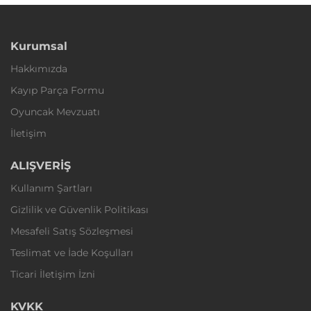
Kurumsal
Hakkımızda
Kayıp Parça Formu
Oyuncak Mevzuatı
İletişim
ALIŞVERİŞ
Kullanım Şartları
Gizlilik ve Güvenlik Politikası
Mesafeli Satış Sözleşmesi
Teslimat ve İade Koşulları
Ticari İletişim İzni
KVKK