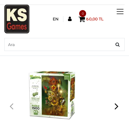
0
EN
₺0,00 TL