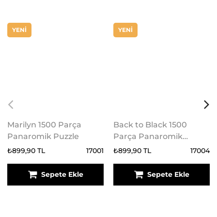
YENİ
YENİ
Marilyn 1500 Parça
Back to Black 1500
Panaromik Puzzle
Parça Panaromik
Puzzle
₺899,90 TL
17001
₺899,90 TL
17004
Sepete Ekle
Sepete Ekle