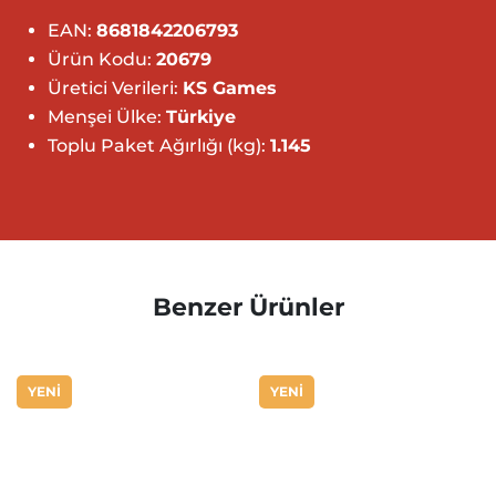
EAN:
8681842206793
Ürün Kodu:
20679
Üretici Verileri:
KS Games
Menşei Ülke:
Türkiye
Toplu Paket Ağırlığı (kg):
1.145
Benzer Ürünler
YENİ
YENİ