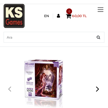
0
EN
₺0,00 TL