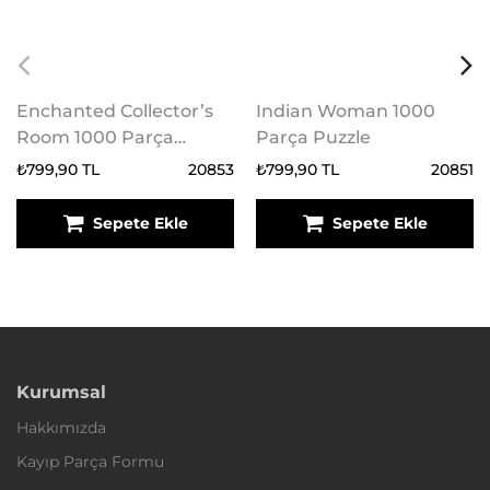
Enchanted Collector’s
Indian Woman 1000
Room 1000 Parça
Parça Puzzle
Puzzle
₺799,90 TL
20853
₺799,90 TL
20851
Sepete Ekle
Sepete Ekle
Kurumsal
Hakkımızda
Kayıp Parça Formu