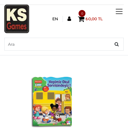
0
EN
₺0,00 TL