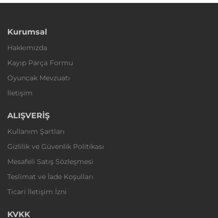
Kurumsal
Hakkımızda
Kayıp Parça Formu
Oyuncak Mevzuatı
İletişim
ALIŞVERİŞ
Kullanım Şartları
Gizlilik ve Güvenlik Politikası
Mesafeli Satış Sözleşmesi
Teslimat ve İade Koşulları
Ticari İletişim İzni
KVKK