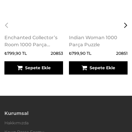
Enchanted Collector’s
Indian Woman 1000
Room 1000 Parça
Parça Puzzle
Puzzle
₺799,90 TL
20853
₺799,90 TL
20851
Sepete Ekle
Sepete Ekle
Kurumsal
Hakkımızda
Kayıp Parça Formu