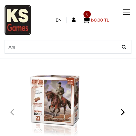
0
EN
₺0,00 TL