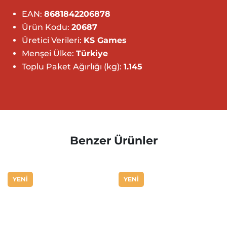
EAN:
8681842206878
Ürün Kodu:
20687
Üretici Verileri:
KS Games
Menşei Ülke:
Türkiye
Toplu Paket Ağırlığı (kg):
1.145
Benzer Ürünler
YENİ
YENİ