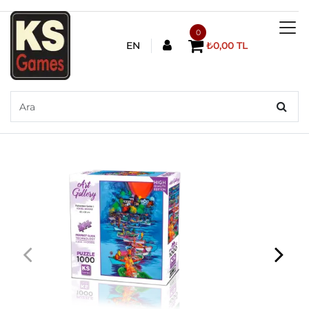
0
EN
₺0,00 TL