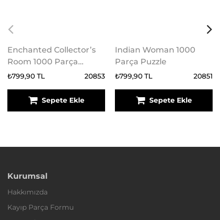
Enchanted Collector’s
Indian Woman 1000
Room 1000 Parça
Parça Puzzle
Puzzle
₺799,90 TL
20853
₺799,90 TL
20851
Sepete Ekle
Sepete Ekle
Kurumsal
Hakkımızda
Kayıp Parça Formu