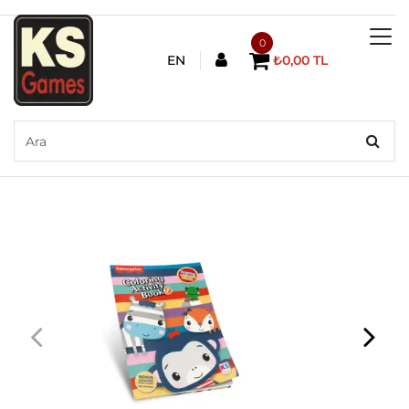
0
EN
₺0,00 TL