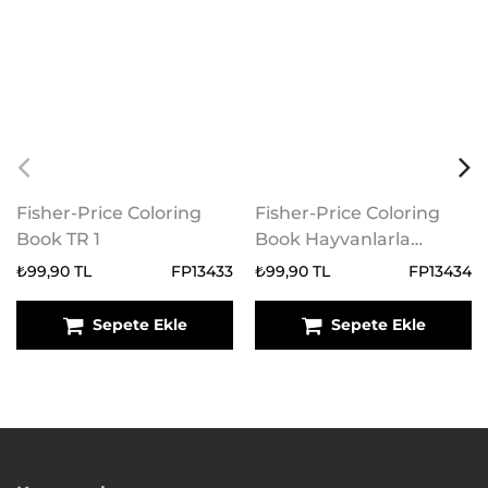
Fisher-Price Coloring
Fisher-Price Coloring
Book TR 1
Book Hayvanlarla
Boyama 2
₺99,90 TL
FP13433
₺99,90 TL
FP13434
Sepete Ekle
Sepete Ekle