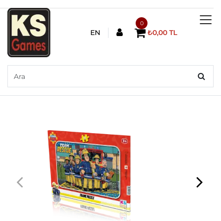
0
EN
₺0,00 TL