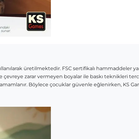
nılarak üretilmektedir. FSC sertifikalı hammaddeler yaln
 ve çevreye zarar vermeyen boyalar ile baskı teknikleri terc
 tamamlanır. Böylece çocuklar güvenle eğlenirken, KS Ga