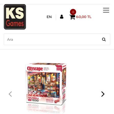
0
EN
₺0,00 TL