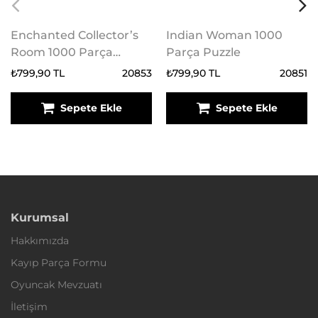
Enchanted Collector’s
Indian Woman 1000
Room 1000 Parça
Parça Puzzle
Puzzle
₺799,90 TL
20853
₺799,90 TL
20851
Sepete Ekle
Sepete Ekle
Kurumsal
Hakkımızda
Kayıp Parça Formu
Oyuncak Mevzuatı
İletişim