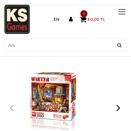
0
EN
₺0,00 TL