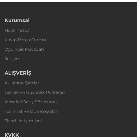
Kurumsal
Hakkımızda
Kayıp Parça Formu
Oyuncak Mevzuatı
İletişim
ALIŞVERİŞ
Kullanım Şartları
Gizlilik ve Güvenlik Politikası
Mesafeli Satış Sözleşmesi
Teslimat ve İade Koşulları
Ticari İletişim İzni
KVKK