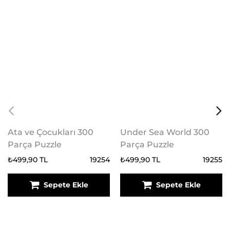
Ata ve Çocukları 300
Under Sea World 300
Parça Puzzle
Parça Puzzle
₺499,90 TL
19254
₺499,90 TL
19255
Sepete Ekle
Sepete Ekle