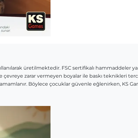
nılarak üretilmektedir. FSC sertifikalı hammaddeler yaln
 ve çevreye zarar vermeyen boyalar ile baskı teknikleri terc
 tamamlanır. Böylece çocuklar güvenle eğlenirken, KS Ga