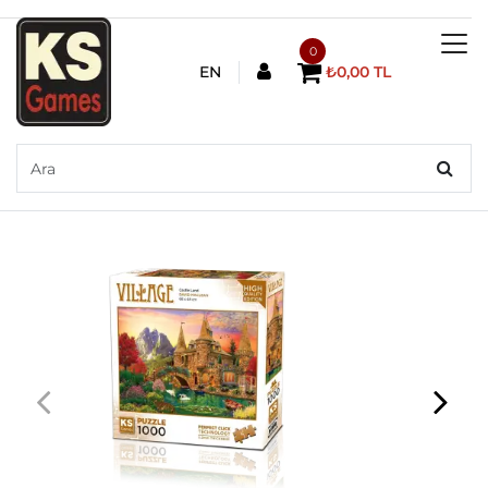
0
EN
₺0,00 TL