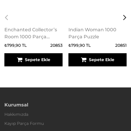
Enchanted Collector’s
Indian Woman 1000
Room 1000 Parça
Parça Puzzle
Puzzle
₺799,90 TL
20853
₺799,90 TL
20851
Sepete Ekle
Sepete Ekle
Kurumsal
Hakkımızda
Kayıp Parça Formu