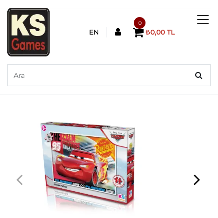
0
EN
₺0,00 TL