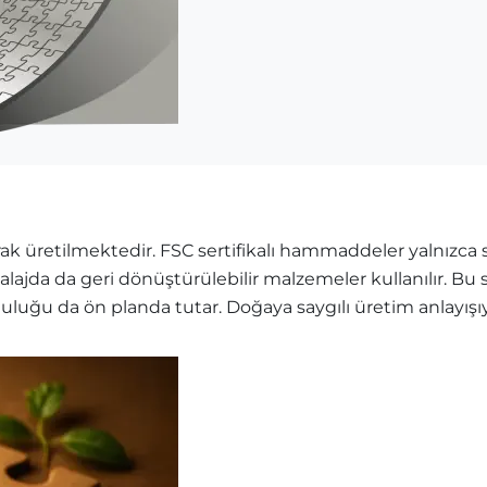
k üretilmektedir. FSC sertifikalı hammaddeler yalnızca sü
balajda da geri dönüştürülebilir malzemeler kullanılır. B
mluluğu da ön planda tutar. Doğaya saygılı üretim anlayış