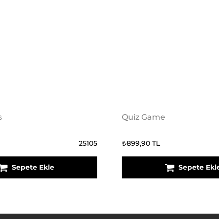
s
Quiz Game
25105
₺899,90 TL
Sepete Ekle
Sepete Ekl