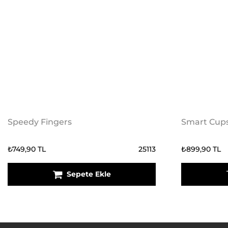
Speedy Fingers
Smart Cup
₺749,90 TL
25113
₺899,90 TL
Sepete Ekle