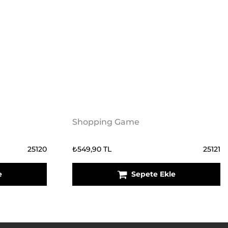
Shopping Game
25120
₺549,90 TL
25121
e
Sepete Ekle