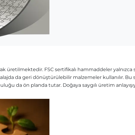
k üretilmektedir. FSC sertifikalı hammaddeler yalnızca sü
balajda da geri dönüştürülebilir malzemeler kullanılır. B
mluluğu da ön planda tutar. Doğaya saygılı üretim anlayış