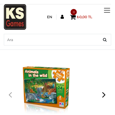
0
EN
₺0,00 TL