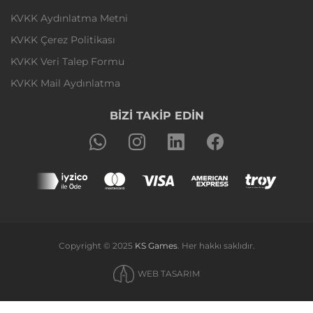
KVKK Aydınlatma Metni
KVKK Çerez Politikası
KVKK Veri Talep Formu
KVKK Mail Aydınlatma
BİZİ TAKİP EDİN
Copyright © 2025
KS Games
. Her hakkı saklıdır.
WEB TASARIM