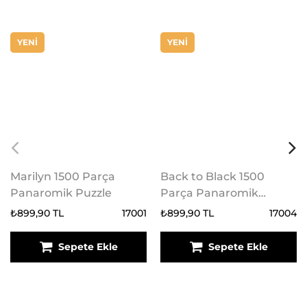
YENİ
YENİ
Marilyn 1500 Parça
Back to Black 1500
Panaromik Puzzle
Parça Panaromik
Puzzle
₺899,90 TL
17001
₺899,90 TL
17004
Sepete Ekle
Sepete Ekle