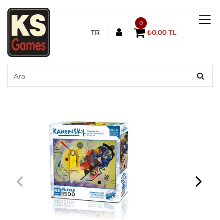
0
TR
₺0,00 TL