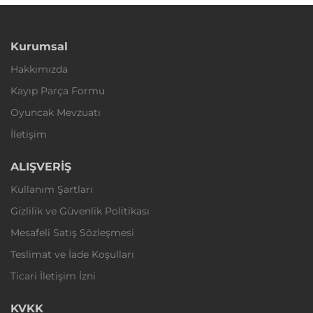
Kurumsal
Hakkımızda
Kayıp Parça Formu
Oyuncak Mevzuatı
İletişim
ALIŞVERİŞ
Kullanım Şartları
Gizlilik ve Güvenlik Politikası
Mesafeli Satış Sözleşmesi
Teslimat ve İade Koşulları
Ticari İletişim İzni
KVKK