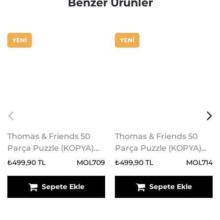
Benzer Ürünler
YENİ
YENİ
Thomas & Friends 50
Thomas & Friends 50
Parça Puzzle (KOPYA)
Parça Puzzle (KOPYA)
(KOPYA) (KOPYA)
(KOPYA) (KOPYA)
₺499,90 TL
MOL709
₺499,90 TL
MOL714
(KOPYA)
Sepete Ekle
Sepete Ekle