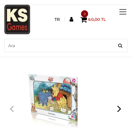
0
TR
₺0,00 TL