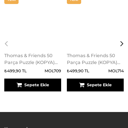
Thomas & Friends 50
Thomas & Friends 50
Parça Puzzle (KOPYA)
Parça Puzzle (KOPYA)
(KOPYA) (KOPYA)
(KOPYA) (KOPYA)
₺499,90 TL
MOL709
₺499,90 TL
MOL714
(KOPYA)
Sepete Ekle
Sepete Ekle