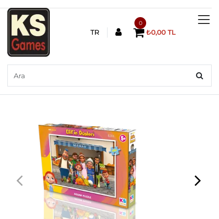
0
TR
₺0,00 TL