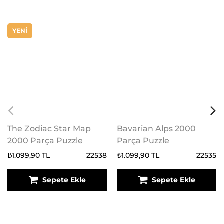
YENİ
The Zodiac Star Map
Bavarian Alps 2000
2000 Parça Puzzle
Parça Puzzle
₺1.099,90 TL
22538
₺1.099,90 TL
22535
Sepete Ekle
Sepete Ekle