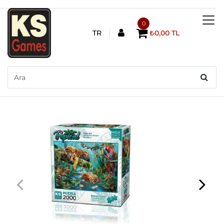
0
TR
₺0,00 TL