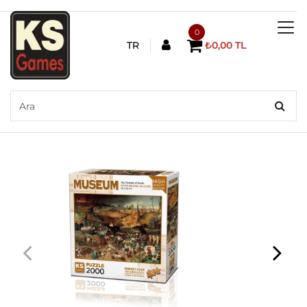
0
TR
₺0,00 TL