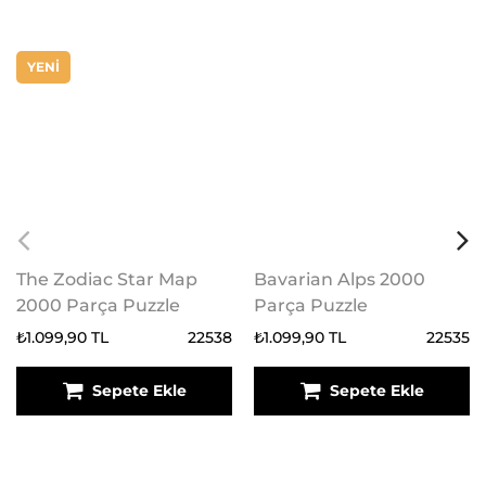
YENİ
The Zodiac Star Map
Bavarian Alps 2000
2000 Parça Puzzle
Parça Puzzle
₺1.099,90 TL
22538
₺1.099,90 TL
22535
Sepete Ekle
Sepete Ekle