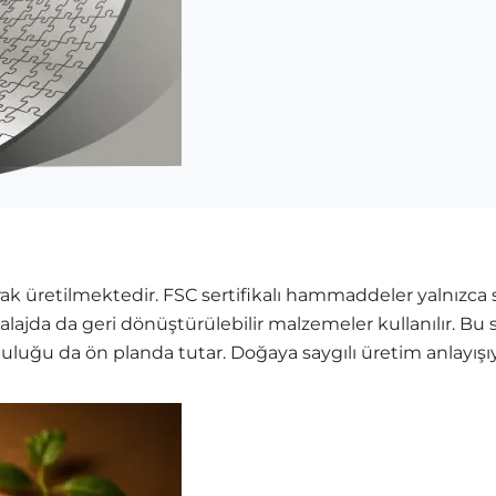
k üretilmektedir. FSC sertifikalı hammaddeler yalnızca sü
balajda da geri dönüştürülebilir malzemeler kullanılır. B
mluluğu da ön planda tutar. Doğaya saygılı üretim anlayış