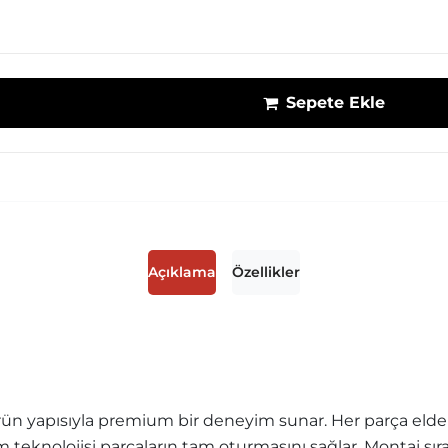
Sepete Ekle
Açıklama
Özellikler
ün yapısıyla premium bir deneyim sunar. Her parça elde r
sim teknolojisi parçaların tam oturmasını sağlar. Montaj sı