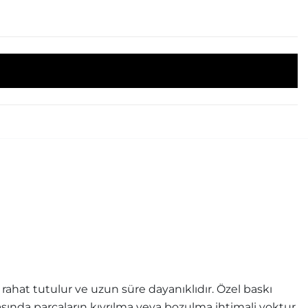
ahat tutulur ve uzun süre dayanıklıdır. Özel baskı
rasında parçaların kıvrılma veya bozulma ihtimali yoktur.