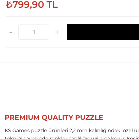
₺799,90 TL
-
+
PREMIUM QUALITY PUZZLE
KS Games puzzle ürünleri 2,2 mm kalınlığındaki özel ür
tekniği sayesinde renkler canlılığını yıllarca korur. Ke