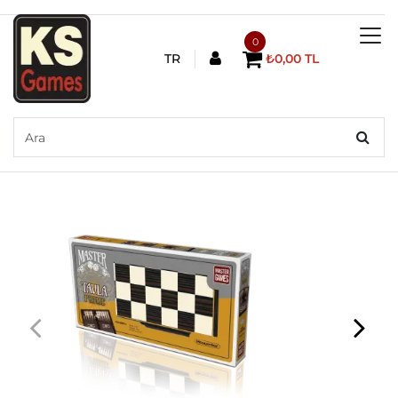
0
TR
₺0,00 TL