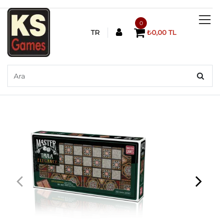
0
TR
₺0,00 TL