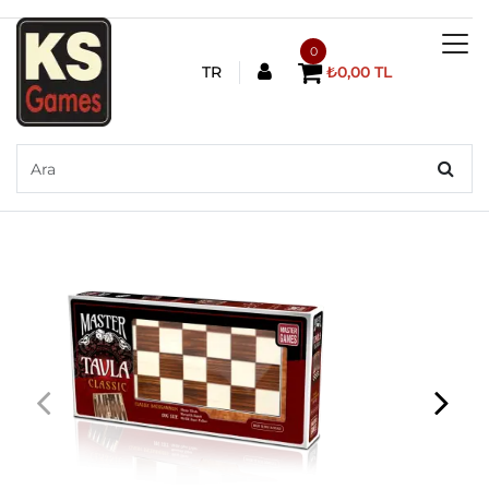
0
TR
₺0,00 TL