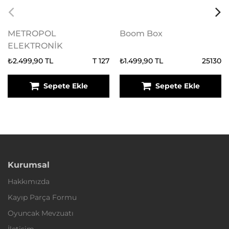
METROPOL
Boom Box
ELEKTRONİK
₺2.499,90 TL
T 127
₺1.499,90 TL
25130
Sepete Ekle
Sepete Ekle
Kurumsal
Hakkımızda
Kayıp Parça Formu
Oyuncak Mevzuatı
İletişim