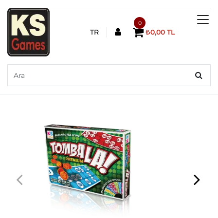
0
TR
₺0,00 TL