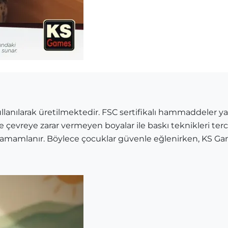
nılarak üretilmektedir. FSC sertifikalı hammaddeler yaln
 ve çevreye zarar vermeyen boyalar ile baskı teknikleri terc
 tamamlanır. Böylece çocuklar güvenle eğlenirken, KS Ga