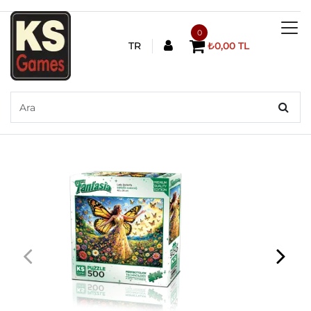
0
TR
₺0,00 TL