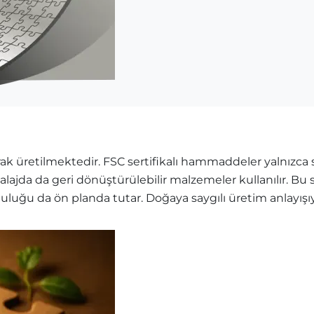
k üretilmektedir. FSC sertifikalı hammaddeler yalnızca sü
balajda da geri dönüştürülebilir malzemeler kullanılır. B
mluluğu da ön planda tutar. Doğaya saygılı üretim anlayış