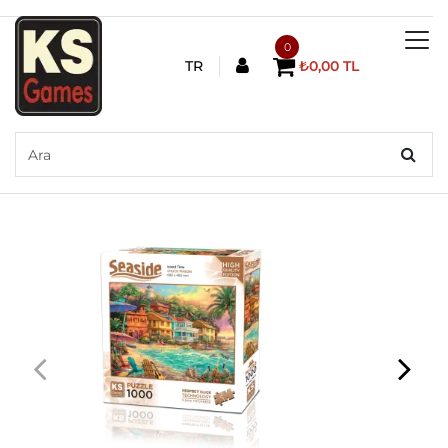
0
TR
₺0,00 TL