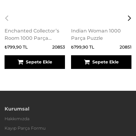
Enchanted Collector’s
Indian Woman 1000
Room 1000 Parça
Parça Puzzle
Puzzle
₺799,90 TL
20853
₺799,90 TL
20851
Sepete Ekle
Sepete Ekle
Kurumsal
Hakkımızda
Kayıp Parça Formu