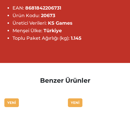
EAN:
8681842206731
Ürün Kodu:
20673
Üretici Verileri:
KS Games
Menşei Ülke:
Türkiye
Toplu Paket Ağırlığı (kg):
1.145
Benzer Ürünler
YENİ
YENİ